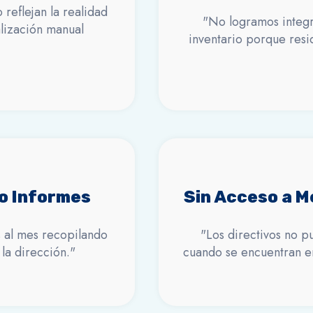
 reflejan la realidad
"No logramos integr
alización manual
inventario porque res
o Informes
Sin Acceso a Mé
as al mes recopilando
"Los directivos no p
 la dirección."
cuando se encuentran en