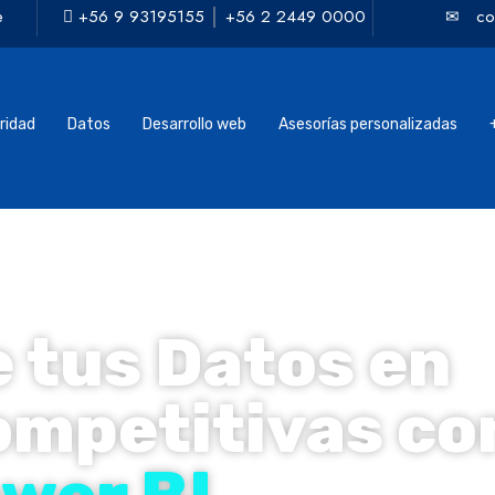
✉
co
e
+56 9 93195155
│
+56 2 2449 0000
guridad
Datos
Desarrollo web
Asesorías personalizadas
+Mas
ridad
Datos
Desarrollo web
Asesorías personalizadas
 tus Datos en
ompetitivas co