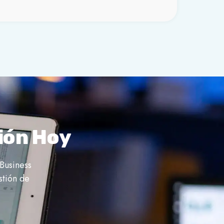
ión Hoy
Business
stión de