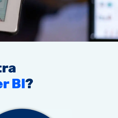
tra
r BI
?