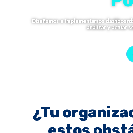
Po
Diseñamos e implementamos dashboards in
analizar y actuar 
¿Tu organiza
estos obst