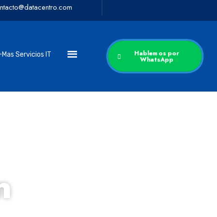
ntacto@datacentro.com
 Servicios IT
Hablemos por WhatsApp
+
Hablemos por
+Mas Servicios IT
+
WhatsApp
n