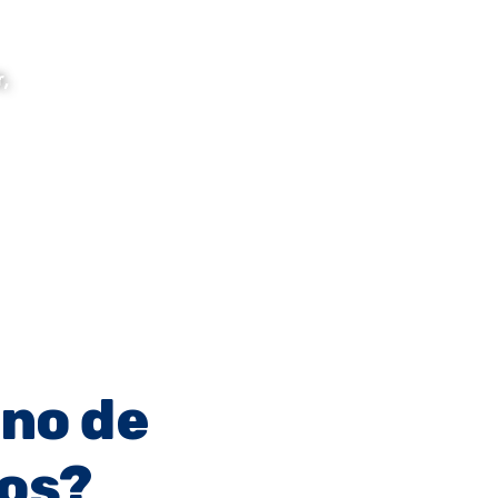
r,
uno de
tos?