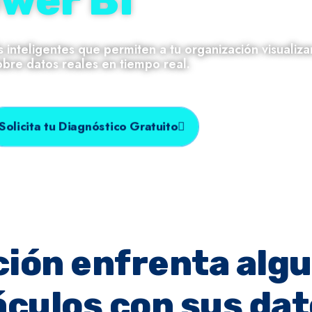
wer BI
teligentes que permiten a tu organización visualiza
sobre datos reales en tiempo real.
Solicita tu Diagnóstico Gratuito
ción enfrenta alg
áculos con sus da