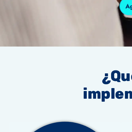
Ag
¿Qu
imple