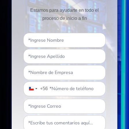
Estamos para ayudarte en todo el
proceso de inicio a fin
+56
+56
Chile
Chile
+56
+56